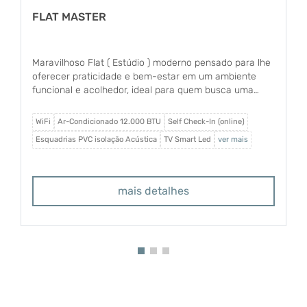
FLAT MASTER
Maravilhoso Flat ( Estúdio ) moderno pensado para lhe
oferecer praticidade e bem-estar em um ambiente
funcional e acolhedor, ideal para quem busca uma
estadia confortável com a liberdade de se sentir em
casa.
WiFi
Ar-Condicionado 12.000 BTU
Self Check-In (online)
Esquadrias PVC isolação Acústica
TV Smart Led
ver mais
mais detalhes