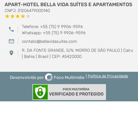
APART-HOTEL BELLA VIDA SUÍTES E APARTAMENTOS
CNPJ: 31206479000140
star
star
star
star
star
Telefone: +55 (75) 9 9906-9596
phone
Whatsapp: +55 (75) 9 9906-9596
mail_outline
contato@bellavidasuites.com
R. DA FONTE GRANDE, S/N, MORRO DE SÃO PAULO | Cairu
location_on
| Bahia | Brasil | CEP: 45420000
|
Política de Privacidade
Desenvolvido por
Foco Multimídia