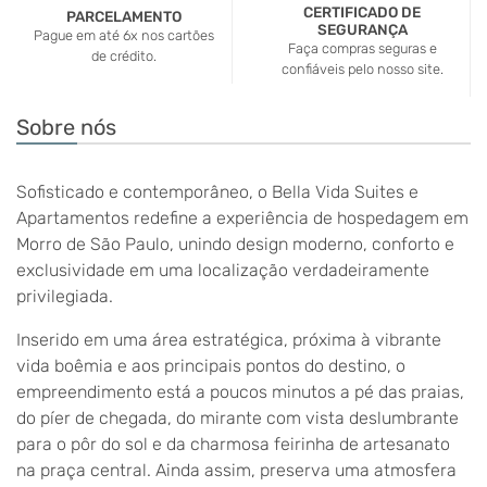
CERTIFICADO DE
COMPRA RÁPIDA E FÁCIL
SEGURANÇA
Em apenas poucos cliques,
s
Faça compras seguras e
você finaliza a sua compra.
confiáveis pelo nosso site.
Sobre nós
Sofisticado e contemporâneo, o Bella Vida Suites e
Apartamentos redefine a experiência de hospedagem em
Morro de São Paulo, unindo design moderno, conforto e
exclusividade em uma localização verdadeiramente
privilegiada.
Inserido em uma área estratégica, próxima à vibrante
vida boêmia e aos principais pontos do destino, o
empreendimento está a poucos minutos a pé das praias,
do píer de chegada, do mirante com vista deslumbrante
para o pôr do sol e da charmosa feirinha de artesanato
na praça central. Ainda assim, preserva uma atmosfera